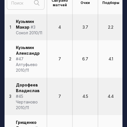
Сыграно
Очки
Подборы
матчей
Кузьмин
1
Макар
#3
4
3.7
2.2
Сокол 2010/11
Кузьмин
Александр
2
#47
7
6.7
4.1
Алтуфьево
2010/11
Дорофеев
Владислав
3
#45
7
4.5
4.4
Чертаново
2010/11
Грищенко