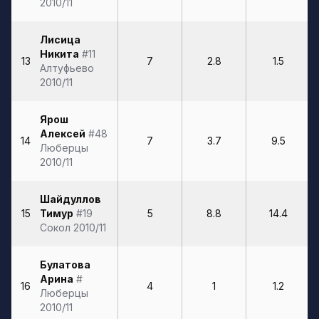
2010/11
Лисица
Никита
#11
13
7
2.8
1.5
Алтуфьево
2010/11
Ярош
Алексей
#48
14
7
3.7
9.5
Люберцы
2010/11
Шайдуллов
15
Тимур
#19
5
8.8
14.4
Сокол 2010/11
Булатова
Арина
#
16
4
1
1.2
Люберцы
2010/11