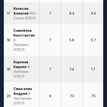
Колесов
17
Алексей
#20
7
9.4
4.4
Сокол 2010/11
Самойлов
Константин
18
#
7
5.8
5.7
Люблино
2010/11
Корнеев
Кирилл
#
19
7
7.4
1.7
Люблино
2010/11
Смыгалин
Андрей
#
20
6
7.3
7.5
Чертаново
2010/11