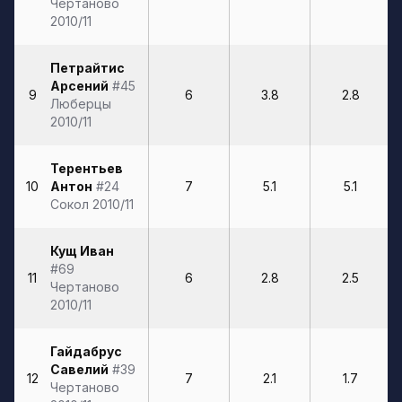
Чертаново
2010/11
Петрайтис
Арсений
#45
9
6
3.8
2.8
Люберцы
2010/11
Терентьев
10
Антон
#24
7
5.1
5.1
Сокол 2010/11
Кущ Иван
#69
11
6
2.8
2.5
Чертаново
2010/11
Гайдабрус
Савелий
#39
12
7
2.1
1.7
Чертаново