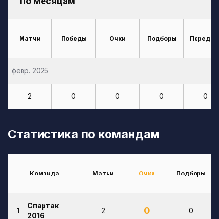
По месяцам
Матчи
Победы
Очки
Подборы
Передач
февр. 2025
2
0
0
0
0
Статистика по командам
Команда
Матчи
Очки
Подборы
Спартак
0
1
2
0
2016