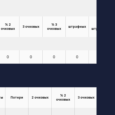
% 2
% 3
%
3 очковых
штрафных
очковых
очковых
штрафных
0
0
0
0
0
% 2
% 3
ты
Потери
2 очковых
3 очковых
очковых
очковы