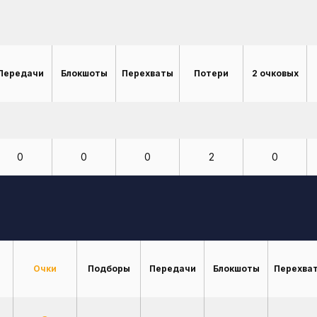
Передачи
Блокшоты
Перехваты
Потери
2 очковых
0
0
0
2
0
Очки
Подборы
Передачи
Блокшоты
Перехва