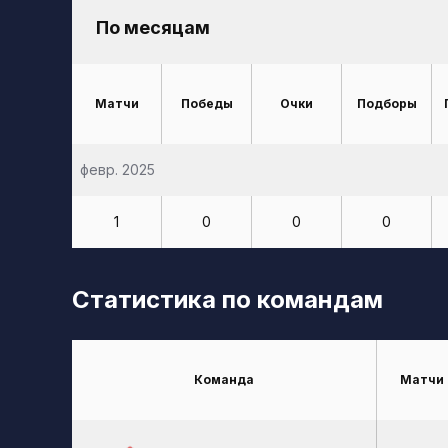
По месяцам
Матчи
Победы
Очки
Подборы
февр. 2025
1
0
0
0
Статистика по командам
Команда
Матчи