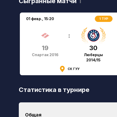
Сыгранные матчи
1
01 февр.,
15:20
1 ТУР
:
19
30
Спартак 2016
Люберцы
2014/15
СК ГУУ
Статистика в турнире
Общая