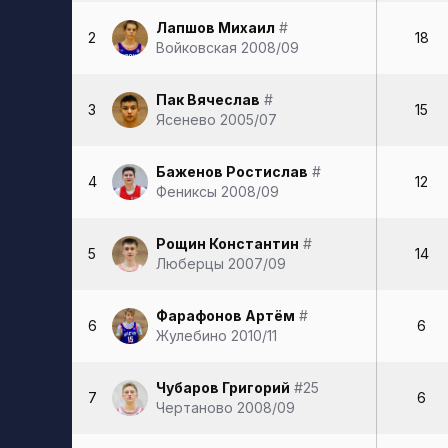
Лапшов Михаил
#
2
18
Войковская 2008/09
Пак Вячеслав
#
3
15
Ясенево 2005/07
Баженов Ростислав
#
4
12
Фениксы 2008/09
Рощин Константин
#
5
14
Люберцы 2007/09
Фарафонов Артём
#
6
6
Жулебино 2010/11
Чубаров Григорий
#25
7
6
Чертаново 2008/09