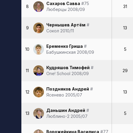
Сахаров Савва
#75
8
31
Люберцы 2008/09
Чернышев Артём
#
9
13
Сокол 2010/11
Еременко Гриша
#
10
5
Бабушкинская 2008/09
Кудряшов Тимофей
#
11
29
One! School 2008/09
Поздняков Андрей
#
12
13
Ясенево 2005/07
Даньшин Андрей
#
13
5
Люблино-2 2005/07
Ворожейкина Василиса
#77