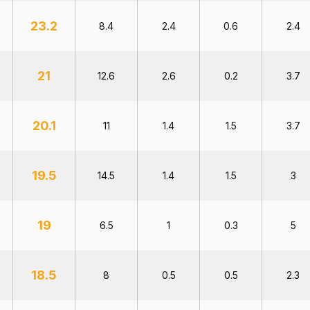
23.2
8.4
2.4
0.6
2.4
21
12.6
2.6
0.2
3.7
20.1
11
1.4
1.5
3.7
19.5
14.5
1.4
1.5
3
19
6.5
1
0.3
5
18.5
8
0.5
0.5
2.3