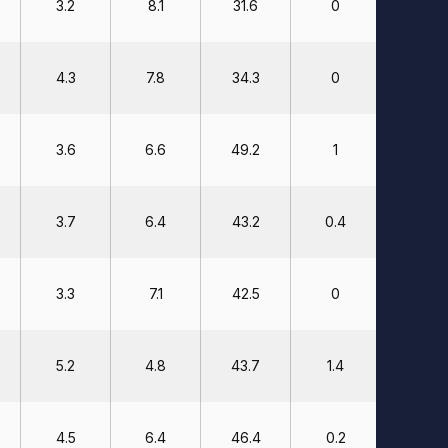
3.2
8.1
31.6
0
0
4.3
7.8
34.3
0
0
3.6
6.6
49.2
1
23.8
3.7
6.4
43.2
0.4
21.2
3.3
7.1
42.5
0
0
5.2
4.8
43.7
1.4
19.4
4.5
6.4
46.4
0.2
21.7