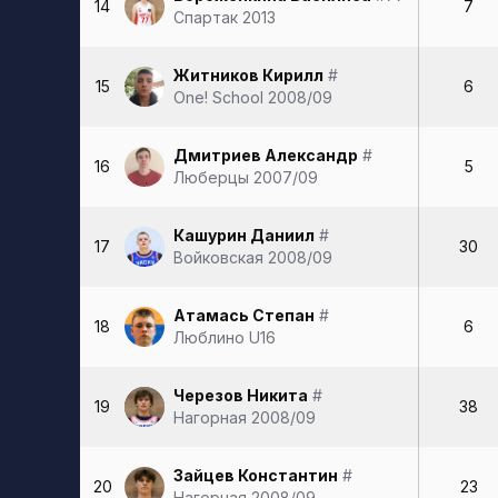
14
7
Спартак 2013
Житников Кирилл
#
15
6
One! School 2008/09
Дмитриев Александр
#
16
5
Люберцы 2007/09
Кашурин Даниил
#
17
30
Войковская 2008/09
Атамась Степан
#
18
6
Люблино U16
Черезов Никита
#
19
38
Нагорная 2008/09
Зайцев Константин
#
20
23
Нагорная 2008/09