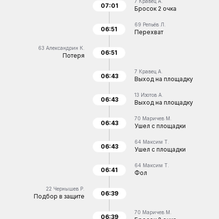
7
Кравец А.
07:01
Бросок 2 очка
69
Репьёв Л.
06:51
Перехват
63
Александрин К.
06:51
Потеря
7
Кравец А.
06:43
Выход на площадку
13
Изотов А.
06:43
Выход на площадку
70
Маричев М.
06:43
Ушел с площадки
64
Максим Т.
06:43
Ушел с площадки
64
Максим Т.
06:41
Фол
22
Чернышев Р.
06:39
Подбор в защите
70
Маричев М.
06:39