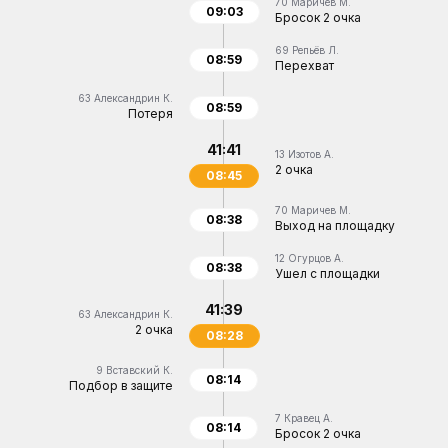
70
Маричев М.
09:03
Бросок 2 очка
69
Репьёв Л.
08:59
Перехват
63
Александрин К.
08:59
Потеря
41:41
13
Изотов А.
2 очка
08:45
70
Маричев М.
08:38
Выход на площадку
12
Огурцов А.
08:38
Ушел с площадки
41:39
63
Александрин К.
2 очка
08:28
9
Вставский К.
08:14
Подбор в защите
7
Кравец А.
08:14
Бросок 2 очка