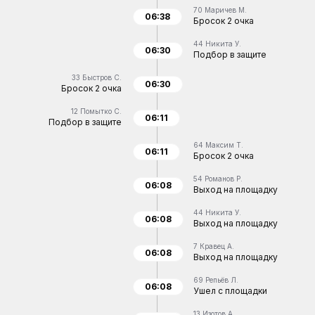
70
Маричев М.
06:38
Бросок 2 очка
44
Никита У.
06:30
Подбор в защите
33
Быстров С.
06:30
Бросок 2 очка
12
Помытко С.
06:11
Подбор в защите
64
Максим Т.
06:11
Бросок 2 очка
54
Романов Р.
06:08
Выход на площадку
44
Никита У.
06:08
Выход на площадку
7
Кравец А.
06:08
Выход на площадку
69
Репьёв Л.
06:08
Ушел с площадки
13
Изотов А.