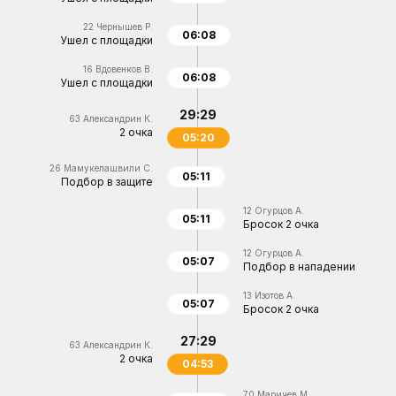
22
Чернышев Р.
06:08
Ушел с площадки
16
Вдовенков В.
06:08
Ушел с площадки
29:29
63
Александрин К.
2 очка
05:20
26
Мамукелашвили С.
05:11
Подбор в защите
12
Огурцов А.
05:11
Бросок 2 очка
12
Огурцов А.
05:07
Подбор в нападении
13
Изотов А.
05:07
Бросок 2 очка
27:29
63
Александрин К.
2 очка
04:53
70
Маричев М.