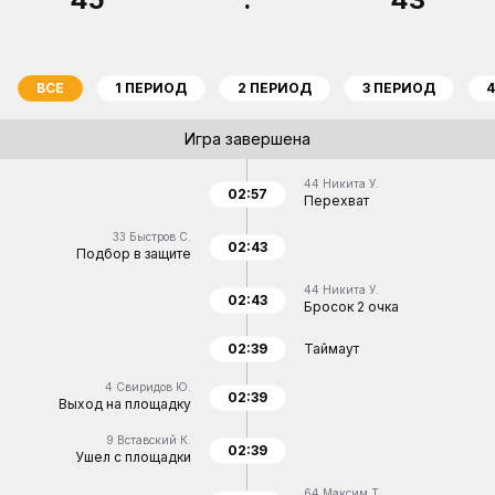
ВСЕ
1 ПЕРИОД
2 ПЕРИОД
3 ПЕРИОД
Игра завершена
44
Никита У.
02:57
Перехват
33
Быстров С.
02:43
Подбор в защите
44
Никита У.
02:43
Бросок 2 очка
02:39
Таймаут
4
Свиридов Ю.
02:39
Выход на площадку
9
Вставский К.
02:39
Ушел с площадки
64
Максим Т.