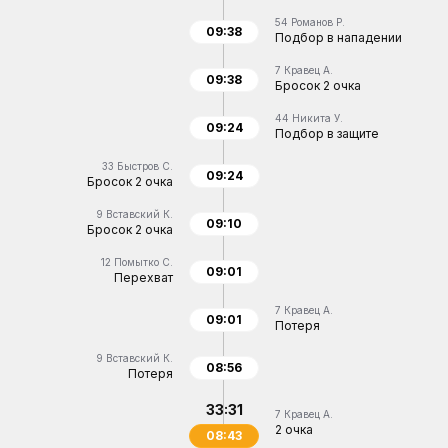
54
Романов Р.
09:38
Подбор в нападении
7
Кравец А.
09:38
Бросок 2 очка
44
Никита У.
09:24
Подбор в защите
33
Быстров С.
09:24
Бросок 2 очка
9
Вставский К.
09:10
Бросок 2 очка
12
Помытко С.
09:01
Перехват
7
Кравец А.
09:01
Потеря
9
Вставский К.
08:56
Потеря
33:31
7
Кравец А.
2 очка
08:43