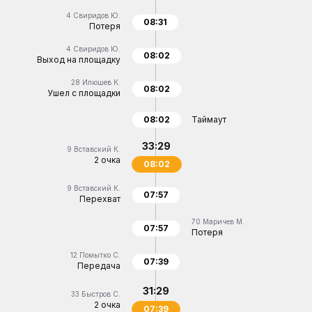
4
Свиридов Ю.
08:31
Потеря
4
Свиридов Ю.
08:02
Выход на площадку
28
Илюшев К.
08:02
Ушел с площадки
08:02
Таймаут
33:29
9
Вставский К.
2 очка
08:02
9
Вставский К.
07:57
Перехват
70
Маричев М.
07:57
Потеря
12
Помытко С.
07:39
Передача
31:29
33
Быстров С.
2 очка
07:39