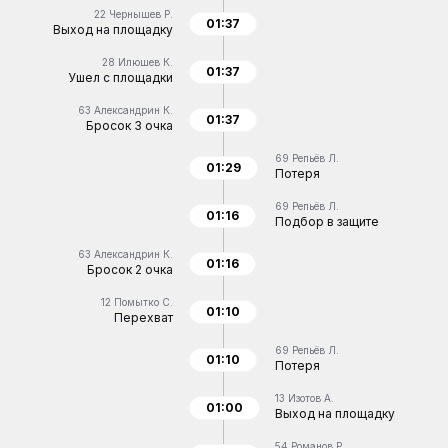
22
Чернышев Р.
01:37
Выход на площадку
28
Илюшев К.
01:37
Ушел с площадки
63
Александрин К.
01:37
Бросок 3 очка
69
Репьёв Л.
01:29
Потеря
69
Репьёв Л.
01:16
Подбор в защите
63
Александрин К.
01:16
Бросок 2 очка
12
Помытко С.
01:10
Перехват
69
Репьёв Л.
01:10
Потеря
13
Изотов А.
01:00
Выход на площадку
54
Романов Р.