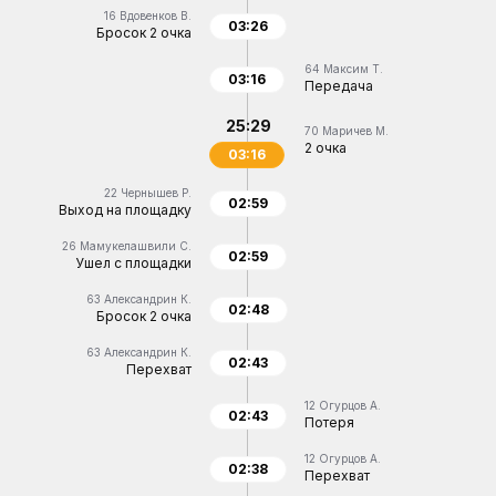
16
Вдовенков В.
03:26
Бросок 2 очка
64
Максим Т.
03:16
Передача
25:29
70
Маричев М.
2 очка
03:16
22
Чернышев Р.
02:59
Выход на площадку
26
Мамукелашвили С.
02:59
Ушел с площадки
63
Александрин К.
02:48
Бросок 2 очка
63
Александрин К.
02:43
Перехват
12
Огурцов А.
02:43
Потеря
12
Огурцов А.
02:38
Перехват