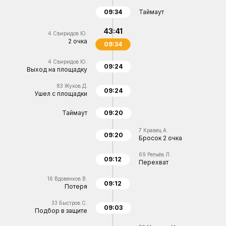
09:34
Таймаут
43:41
4
Свиридов Ю.
2 очка
09:34
4
Свиридов Ю.
09:24
Выход на площадку
83
Жуков Д.
09:24
Ушел с площадки
Таймаут
09:20
7
Кравец А.
09:20
Бросок 2 очка
69
Репьёв Л.
09:12
Перехват
16
Вдовенков В.
09:12
Потеря
33
Быстров С.
09:03
Подбор в защите