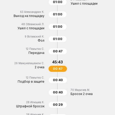
01:00
Ушел с площадки
63
Александрин К.
01:00
Выход на площадку
48
Обламский Л.
01:00
Ушел с площадки
9
Вставский К.
01:00
Фол
12
Помытко С.
00:47
Передача
45:43
26
Мамукелашвили С.
2 очка
00:47
12
Помытко С.
00:40
Подбор в защите
70
Маричев М.
00:40
Бросок 2 очка
28
Илюшев К.
00:29
Штрафной бросок
28
Илюшев К.