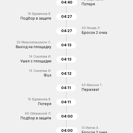
04:40
Потеря
16
Вдовенков В.
04:27
Подбор в защите
69
Репьёв Л.
04:27
Бросок 2 очка
26
Мамукелашвили С.
04:13
Выход на площадку
14
Соколова И.
04:13
Ушел с площадки
14
Соколова И.
04:12
Фол
64
Максим Т.
04:11
Перехват
16
Вдовенков В.
04:11
Потеря
48
Обламский Л.
04:00
Подбор в защите
13
Изотов А.
04:00
Бросок 2 очка