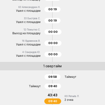
63
Александрин К.
00:19
Ушел с площадки
33
Быстров С.
00:19
Ушел с площадки
12
Помытко С.
00:00
Выход на площадку
16
Вдовенков В.
00:00
Ушел с площадки
4
Свиридов Ю.
00:00
Ушел с площадки
1 овертайм
09:58
Таймаут
Таймаут
09:40
43:43
69
Репьёв Л.
2 очка
09:40