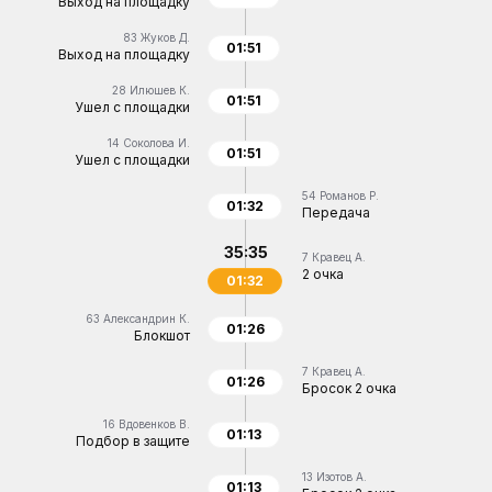
Выход на площадку
83
Жуков Д.
01:51
Выход на площадку
28
Илюшев К.
01:51
Ушел с площадки
14
Соколова И.
01:51
Ушел с площадки
54
Романов Р.
01:32
Передача
35:35
7
Кравец А.
2 очка
01:32
63
Александрин К.
01:26
Блокшот
7
Кравец А.
01:26
Бросок 2 очка
16
Вдовенков В.
01:13
Подбор в защите
13
Изотов А.
01:13