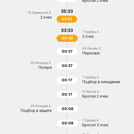
Бросок 2 очка
35:33
16
Вдовенков В.
2 очка
00:51
33:33
7
Кравец А.
2 очка
00:39
69
Репьёв Л.
00:37
Перехват
28
Илюшев К.
00:37
Потеря
7
Кравец А.
00:17
Подбор в нападении
13
Изотов А.
00:17
Бросок 2 очка
28
Илюшев К.
00:06
Подбор в защите
7
Кравец А.
00:06
Бросок 3 очка