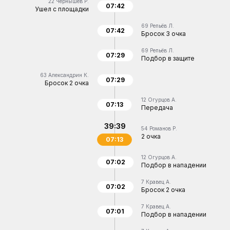
22
Чернышев Р.
07:42
Ушел с площадки
69
Репьёв Л.
07:42
Бросок 3 очка
69
Репьёв Л.
07:29
Подбор в защите
63
Александрин К.
07:29
Бросок 2 очка
12
Огурцов А.
07:13
Передача
39:39
54
Романов Р.
2 очка
07:13
12
Огурцов А.
07:02
Подбор в нападении
7
Кравец А.
07:02
Бросок 2 очка
7
Кравец А.
07:01
Подбор в нападении