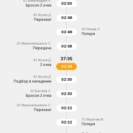
63
Александрин К.
02:50
Бросок 2 очка
83
Жуков Д.
02:46
Перехват
69
Репьёв Л.
02:46
Потеря
26
Мамукелашвили С.
02:38
Передача
37:35
83
Жуков Д.
2 очка
02:34
83
Жуков Д.
02:30
Подбор в нападении
33
Быстров С.
02:30
Бросок 2 очка
26
Мамукелашвили С.
02:22
Перехват
70
Маричев М.
02:22
Потеря